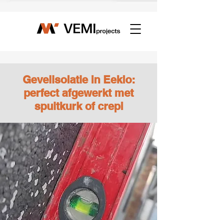
Γ
Gevelisolatie in Eeklo:
perfect afgewerkt met
spuitkurk of crepi