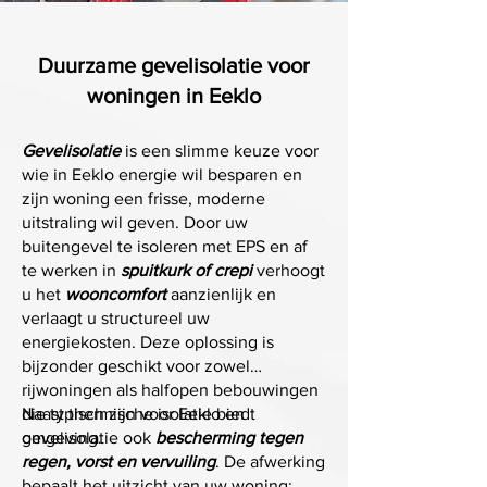
Duurzame gevelisolatie voor
woningen in Eeklo
Gevelisolatie
is een slimme keuze voor
wie in Eeklo energie wil besparen en
zijn woning een frisse, moderne
uitstraling wil geven. Door uw
buitengevel te isoleren met EPS en af
te werken in
spuitkurk of crepi
verhoogt
u het
wooncomfort
aanzienlijk en
verlaagt u structureel uw
energiekosten. Deze oplossing is
bijzonder geschikt voor zowel
rijwoningen als halfopen bebouwingen
die typisch zijn voor Eeklo en
Naast thermische isolatie biedt
omgeving.
gevelisolatie ook
bescherming tegen
regen, vorst en vervuiling
. De afwerking
bepaalt het uitzicht van uw woning: