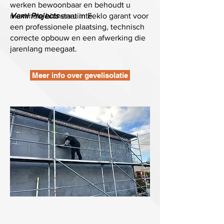
werken bewoonbaar en behoudt u
maximale binnenruimte.
Vemi Projects
staat in Eeklo garant voor
een professionele plaatsing, technisch
correcte opbouw en een afwerking die
jarenlang meegaat.
Meer info over gevelisolatie