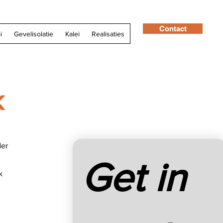
Contact
i
Gevelisolatie
Kalei
Realisaties
k
der
Get in 
k