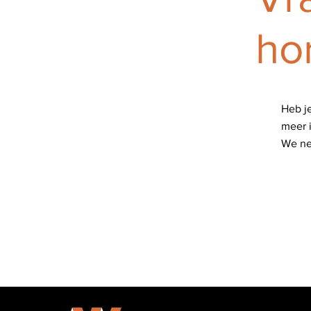
ho
Heb j
meer i
We nem