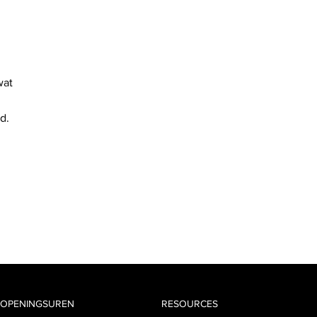
wat
d.
OPENINGSUREN
RESOURCES