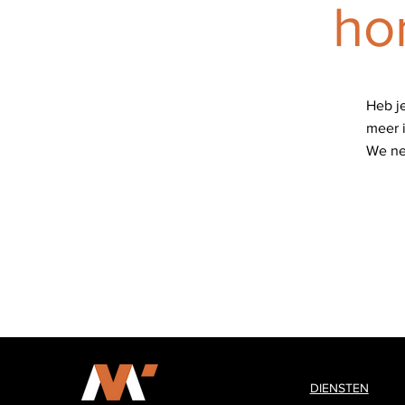
ho
Heb j
meer i
We nem
DIENSTEN