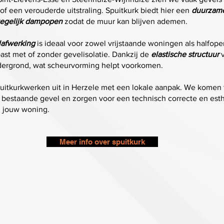
of een verouderde uitstraling. Spuitkurk biedt hier een
duurzame
 tegelijk dampopen
zodat de muur kan blijven ademen.
lafwerking
is ideaal voor zowel vrijstaande woningen als halfo
st met of zonder gevelisolatie. Dankzij de
elastische structuur
v
dergrond, wat scheurvorming helpt voorkomen.
uitkurkwerken uit in Herzele met een lokale aanpak. We komen t
 bestaande gevel en zorgen voor een technisch correcte en est
n jouw woning.
Meer info over spuitkurk