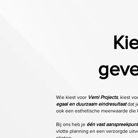
Ki
geve
Wie kiest voor
Vemi Projects
, kiest v
egaal en duurzaam eindresultaat
dat j
ook een esthetische meerwaarde die he
Bij ons heb je
één vast aanspreekpunt
vlotte planning en een verzorgde uitvo
plinten.