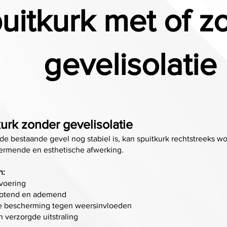
uitkurk met of z
gevelisolatie
urk zonder gevelisolatie
e bestaande gevel nog stabiel is, kan spuitkurk rechtstreeks 
ermende en esthetische afwerking.
n:
tvoering
totend en ademend
 bescherming tegen weersinvloeden
n verzorgde uitstraling