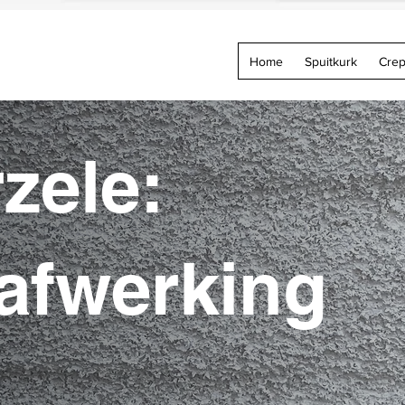
Home
Spuitkurk
Crep
zele:
afwerking