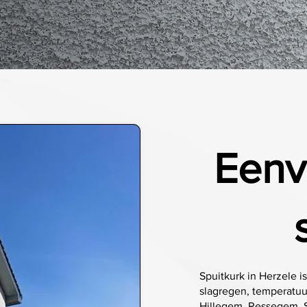
Eenv
Spuitkurk in Herzele 
slagregen, temperatu
Hillegem, Ressegem, S