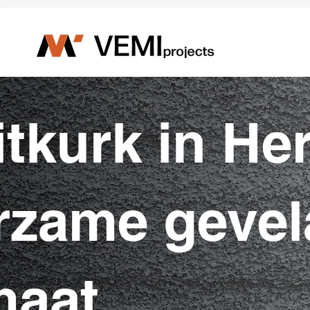
Γ
tkurk in Her
rzame gevel
maat