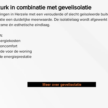
urk in combinatie met gevelisolatie
ngen in Herzele met een verouderde of slecht geïsoleerde buite
atie een duidelijke meerwaarde. De isolatielaag wordt afgewerkt
ame én esthetische eindlaag.
n:
nergiekosten
oncomfort
de voor de woning
e energieprestatie
Meer over gevelisolatie