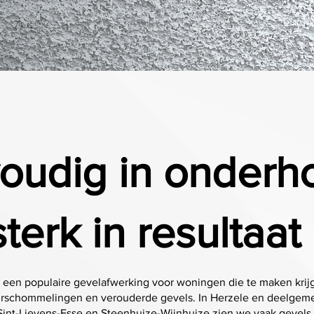
oudig in onderh
sterk in resultaat
is een populaire gevelafwerking voor woningen die te maken kri
urschommelingen en verouderde gevels. In Herzele en deelgem
int-Lievens-Esse en Steenhuize-Wijnhuize zien we vaak gevels