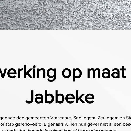
werking op maat 
Jabbeke
iggende deelgemeenten Varsenare, Snellegem, Zerkegem en Sta
or stap gerenoveerd. Eigenaars willen hun gevel niet alleen be
en
zonder ingrijpende breekwerken of langdurige werven
.