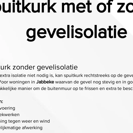
uitkurk met of z
gevelisolatie
urk zonder gevelisolatie
xtra isolatie niet nodig is, kan spuitkurk rechtstreeks op de ge
Voor woningen in
Jabbeke
waarvan de gevel nog stevig en in goed
kelijke manier om de buitenmuur op te frissen en extra te bes
n:
tvoering
ekwerken
ing tegen weer en wind
lijkmatige afwerking