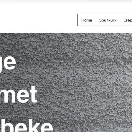
Home
Spuitkurk
Crep
ge
 met
bbeke