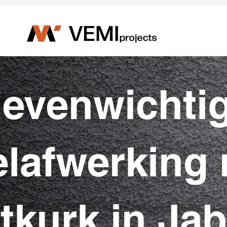
Γ
 evenwichti
elafwerking
tkurk in Ja