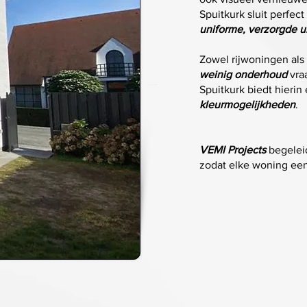
Spuitkurk sluit perfec
uniforme, verzorgde ui
Zowel rijwoningen al
weinig onderhoud
vraa
Spuitkurk biedt hierin
kleurmogelijkheden
.
VEMI Projects
begeleid
zodat elke woning een 