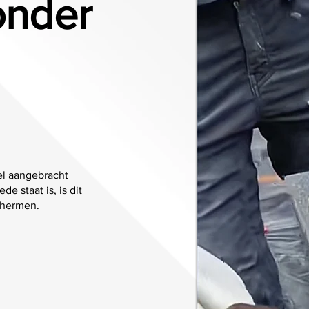
onder
vel aangebracht
e staat is, is dit
chermen.