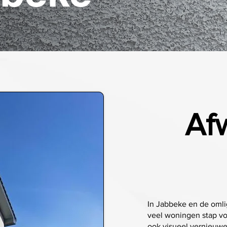
Af
In Jabbeke en de oml
veel woningen stap vo
ook visueel vernieuw