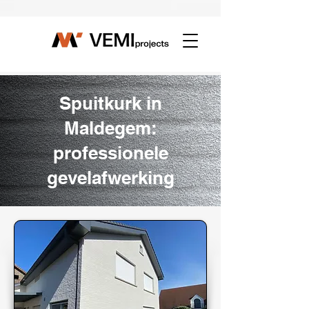
Γ
Spuitkurk in
Maldegem:
professionele
gevelafwerking