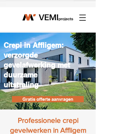
Γ
Crepi in Affligem:
verzorgde
gevelafwerking met
duurzame
uitstraling
Gratis offerte aanvragen
Professionele crepi
gevelwerken in Affligem