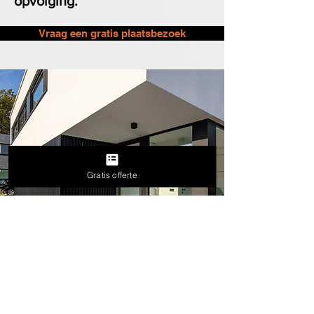
opvolging.
Vraag een gratis plaatsbezoek
Gratis offerte
Veelgestelde vragen