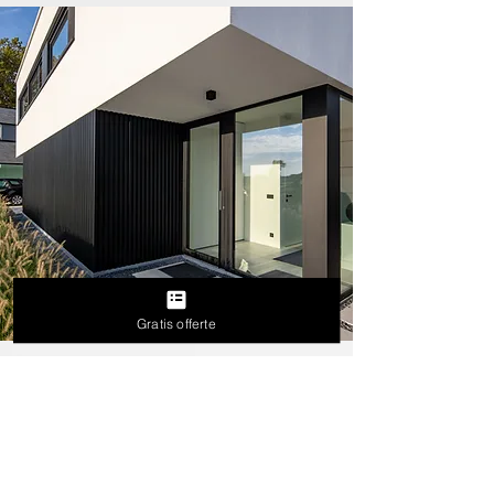
Gratis offerte
Veelgestelde vragen
Wat bepaalt de prijs van crepi werken?
De prijs hangt af van de oppervlakte, de
staat van de ondergrond en de gekozen